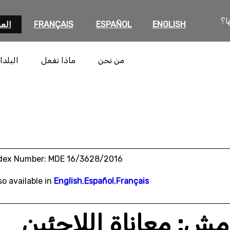
ا؟
ENGLISH
ESPAÑOL
FRANÇAIS
العر
من نحن
ماذا نفعل
البلدا
dex Number: MDE 16/3628/2016
so available in
English
,
Español
,
Français
امش: معاناة اللاجئين