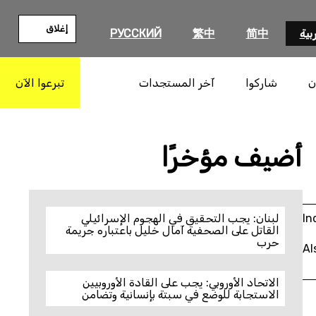
إغلاق
بية
简中
繁中
РУССКИЙ
ن
شاركوا
آخر المستجدات
تبرعوا الآن
بحث
أضيف مؤخرًا
In
لبنان: يجب التحقيق في الهجوم الإسرائيلي
القاتل على الصحفية آمال خليل باعتباره جريمة
حرب
Al
الاتحاد الأوروبي: يجب على القادة الأوروبيين
الاستجابة للوضع في سبتة بإنسانية وتضامن