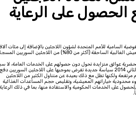
 الحصول على الرعاية
جلاً لدى المفوضية السامية للأمم المتحدة لشؤون اللاجئين بالإضافة إلى مئات آلا
اللاجئين السوريين الذين يتواجدون في البلاد بشكل غير رسمي. وتعيش الغالبية الساحقة (أكثر من 80%) من اللاجئين السوريين
الحضرية عوائق متزايدة تحول دون حصولهم على الخدمات العامة، لا سي
الرعاية الصحية. واستحدثت الحكومة الأردنية في نوفمبر/ تشرين الثاني 2014 سياسةً جديدة تفرض بموجبها على اللاجئين السوريين دفع
مرتفعة ولكنها تظل مع ذلك بعيدة عن متناول الكثير من اللاجئين
ي ضوء محدودية خياراتهم المعيشية، وتقليص حجم المساعدات الغذائية
لحصول على الخدمات الحكومية والاستفادة منها، بما في ذلك الرعاية
.