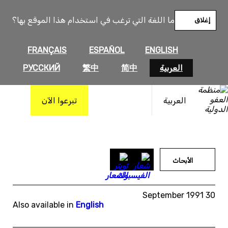
خطى
لى
ما اللغة التي ترغب في استخدام هذا الموقع بها؟
إغلاق
لمحتوى
FRANÇAIS
ESPAÑOL
ENGLISH
العربية
简中
繁中
РУССКИЙ
العربية
تبرعوا الآن
الأبحاث
30 September 1991
Also available in
English