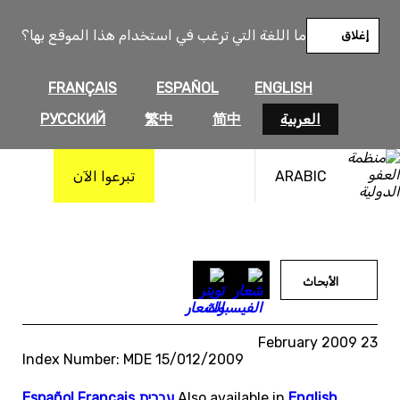
خطى
لى
ما اللغة التي ترغب في استخدام هذا الموقع بها؟
إغلاق
لمحتوى
FRANÇAIS
ESPAÑOL
ENGLISH
العربية
简中
繁中
РУССКИЙ
ARABIC
تبرعوا الآن
الأبحاث
23 February 2009
Index Number: MDE 15/012/2009
English
Also available in
,
עברית
,
Français
,
Español