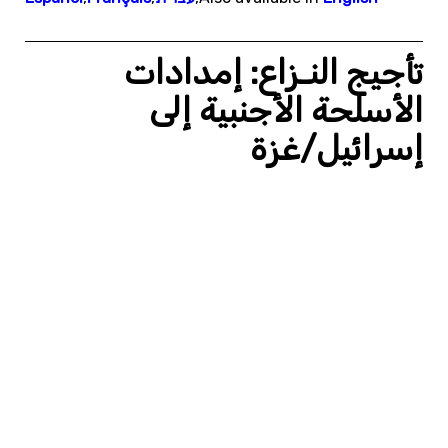
تأجيج النـزاع: إمدادات
الأسلحة الأجنبية إلى
إسرائيل/غزة