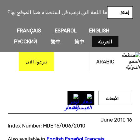
خطى
لى
ما اللغة التي ترغب في استخدام هذا الموقع بها؟
إغلاق
لمحتوى
FRANÇAIS
ESPAÑOL
ENGLISH
العربية
简中
繁中
РУССКИЙ
ARABIC
تبرعوا الآن
الأبحاث
16 June 2010
Index Number: MDE 15/006/2010
Also available in
English
,
Español
,
Français