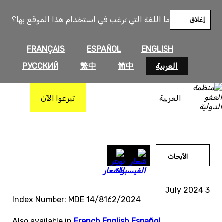
خطى
لى
ما اللغة التي ترغب في استخدام هذا الموقع بها؟
إغلاق
لمحتوى
FRANÇAIS
ESPAÑOL
ENGLISH
العربية
简中
繁中
РУССКИЙ
العربية
تبرعوا الآن
الأبحاث
3 July 2024
Index Number: MDE 14/8162/2024
Also available in
French
,
English
,
Español