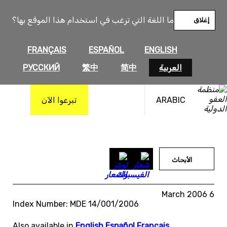
خطى
لى
ما اللغة التي ترغب في استخدام هذا الموقع بها؟
إغلاق
لمحتوى
FRANÇAIS
ESPAÑOL
ENGLISH
العربية
简中
繁中
РУССКИЙ
ARABIC
تبرعوا الآن
الأبحاث
6 March 2006
Index Number: MDE 14/001/2006
Also available in
English
,
Español
,
Français