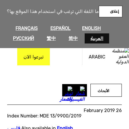
خطى
لى
ما اللغة التي ترغب في استخدام هذا الموقع بها؟
إغلاق
لمحتوى
FRANÇAIS
ESPAÑOL
ENGLISH
العربية
简中
繁中
РУССКИЙ
ARABIC
تبرعوا الآن
الأبحاث
26 February 2019
Index Number: MDE 13/9900/2019
English
Also available in
,
فارسی