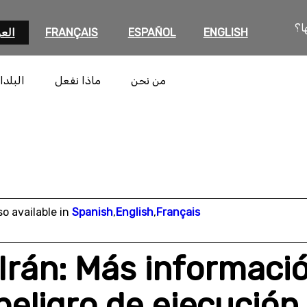
ا؟
ENGLISH
ESPAÑOL
FRANÇAIS
العر
من نحن
ماذا نفعل
البلدا
so available in
Spanish
,
English
,
Français
Irán: Más informaci
peligro de ejecución