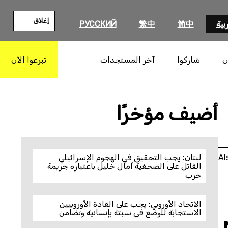
إغلاق
بية
简中
繁中
РУССКИЙ
ن
شاركوا
آخر المستجدات
تبرعوا الآن
بحث
أضيف مؤخرًا
Al
لبنان: يجب التحقيق في الهجوم الإسرائيلي
القاتل على الصحفية آمال خليل باعتباره جريمة
حرب
الاتحاد الأوروبي: يجب على القادة الأوروبيين
الاستجابة للوضع في سبتة بإنسانية وتضامن