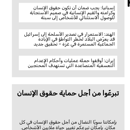
إسبانيا: يجب ضمان أن تكون حقوق الإنسان
وكرامته والقيم الإنسانية في صميم الاستجابة
للوصول الاستثنائي للأشخاص إلى سبتة
الهند: الاستمرار في تصدير الأسلحة إلى إسرائيل
قد يعرّض البلاد لخطر التواطؤ في الإبادة
الجماعية المستمرة في غزة – تحقيق جديد
إيران: أوقفوا حملة عمليات وأحكام الإعدام
التعسفية المتصاعدة التي تستهدف المحتجين
تبرعّوا من أجل حماية حقوق الإنسان
بإمكاننا سويًا النضال من أجل حقوق الإنسان في كل
مكان. بإمكان تبرعكم تغيير حياة ملايين الأشخاص.