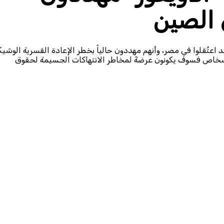
ى الصين
اً من طائفة “الأويغور” قد اعتُقلوا في مصر، وأنهم مهددون حالياً بخطر الإعادة القسرية الوشي
ء الأشخاص فسوف يكونون عرضةً لمخاطر الانتهاكات الجسيمة لحقوق