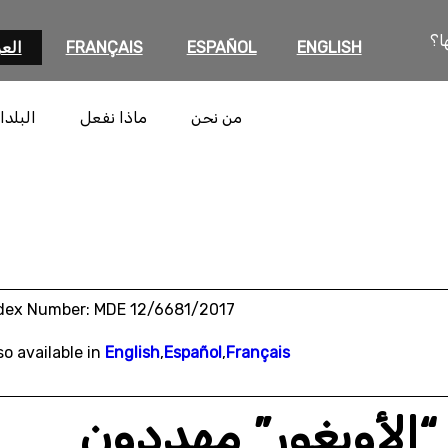
ا؟
ENGLISH
ESPAÑOL
FRANÇAIS
العر
من نحن
ماذا نفعل
البلدا
dex Number: MDE 12/6681/2017
so available in
English
,
Español
,
Français
الأويغور” مهددون