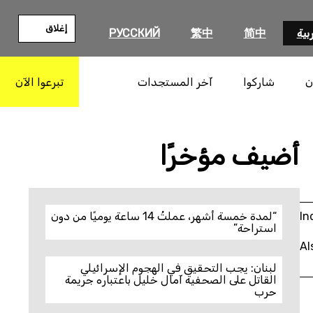
إغلاق
بية
简中
繁中
РУССКИЙ
ن
شاركوا
آخر المستجدات
تبرعوا الآن
بحث
أضيف مؤخرًا
In
“لمدة خمسة أشهر، عملتُ 14 ساعة يوميًا من دون
استراحة”
Al
لبنان: يجب التحقيق في الهجوم الإسرائيلي
القاتل على الصحفية آمال خليل باعتباره جريمة
حرب