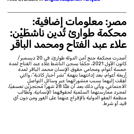
مصر: معلومات إضافية:
محكمة طوارئ تُدين ناشطَيْن:
علاء عبد الفتاح ومحمد الباقر
أصدرت محكمة جنح أمن الدولة طوارئ، في 20 ديسمبر/
كانون الأول 2021، حكمًا بسجن الناشط علاء عبد الفتاح لمدة
خمسة أعوام، ومحامي حقوق الإنسان محمد الباقر لمدة
أربعة أعوام، بعد إدانتهما بتهمة “نشر أخبار كاذبة”، والتي
لُفِقَت إليهما بسبب منشوراتهما عبر وسائل التواصل
الاجتماعي. ويأتي ذلك بعد أن ظلَّا 28 شهرًا مُحتجزَيْن تعسفيًا،
لمجرد ممارستهما السلمية لحقوقهما الإنسانية. وتُطالب
منظمة العفو الدولية بالإفراج عنهما على الفور ومن دون أي
قيد أو شرط.