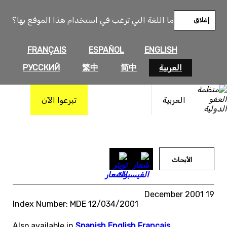
خطى
لى
ما اللغة التي ترغب في استخدام هذا الموقع بها؟
إغلاق
لمحتوى
FRANÇAIS
ESPAÑOL
ENGLISH
العربية
简中
繁中
РУССКИЙ
العربية
تبرعوا الآن
الأبحاث
19 December 2001
Index Number: MDE 12/034/2001
Also available in
Spanish
,
English
,
Français