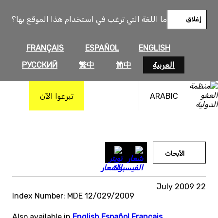
خطى
لى
ما اللغة التي ترغب في استخدام هذا الموقع بها؟
إغلاق
لمحتوى
FRANÇAIS
ESPAÑOL
ENGLISH
العربية
简中
繁中
РУССКИЙ
ARABIC
تبرعوا الآن
الأبحاث
22 July 2009
Index Number: MDE 12/029/2009
Also available in
English
,
Español
,
Français