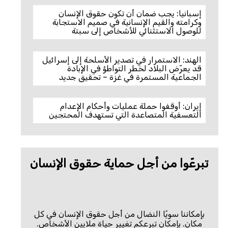
إسبانيا: يجب ضمان أن تكون حقوق الإنسان
وكرامته والقيم الإنسانية في صميم الاستجابة
للوصول الاستثنائي للأشخاص إلى سبتة
الهند: الاستمرار في تصدير الأسلحة إلى إسرائيل
قد يعرّض البلاد لخطر التواطؤ في الإبادة
الجماعية المستمرة في غزة – تحقيق جديد
إيران: أوقفوا حملة عمليات وأحكام الإعدام
التعسفية المتصاعدة التي تستهدف المحتجين
تبرعّوا من أجل حماية حقوق الإنسان
بإمكاننا سويًا النضال من أجل حقوق الإنسان في كل
مكان. بإمكان تبرعكم تغيير حياة ملايين الأشخاص.