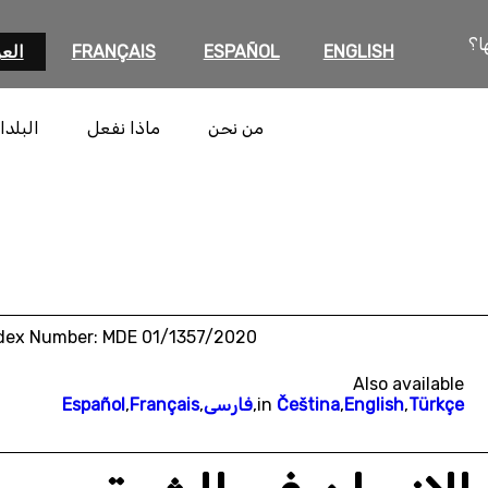
ا؟
ENGLISH
ESPAÑOL
FRANÇAIS
العر
من نحن
ماذا نفعل
البلدا
dex Number: MDE 01/1357/2020
Also available
Türkçe
,
English
,
Čeština
in
,
فارسی
,
Français
,
Español