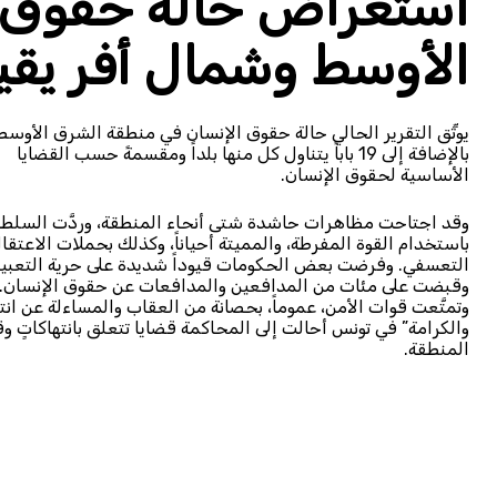
استعراض حالة حقوق ا
الأوسط وشمال أفر يقيا لع
يوثِّق التقرير الحالي حالة حقوق الإنسان في منطقة الشرق الأوسط شمال إفريقيا خلال عام 19
بالإضافة إلى 19 باباً يتناول كل منها بلداً ومقسمةً حسب القضايا
الأساسية لحقوق الإنسان.
وقد اجتاحت مظاهرات حاشدة شتى أنحاء المنطقة، وردَّت السلط
باستخدام القوة المفرطة، والمميتة أحياناً، وكذلك بحملات الاعتقا
التعسفي. وفرضت بعض الحكومات قيوداً شديدة على حرية التعبير
وقبضت على مئات من المدافعين والمدافعات عن حقوق الإنسان.
وتمتَّعت قوات الأمن، عموماً، بحصانة من العقاب والمساءلة عن ان
والكرامة” في تونس أحالت إلى المحاكمة قضايا تتعلق بانتهاكات
المنطقة.