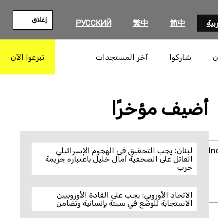
إغلاق
بية
简中
繁中
РУССКИЙ
ن
شاركوا
آخر المستجدات
تبرعوا الآن
بحث
أضيف مؤخرًا
In
لبنان: يجب التحقيق في الهجوم الإسرائيلي
القاتل على الصحفية آمال خليل باعتباره جريمة
حرب
الاتحاد الأوروبي: يجب على القادة الأوروبيين
الاستجابة للوضع في سبتة بإنسانية وتضامن