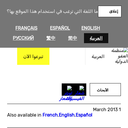
خطى
لى
ما اللغة التي ترغب في استخدام هذا الموقع بها؟
إغلاق
لمحتوى
FRANÇAIS
ESPAÑOL
ENGLISH
العربية
简中
繁中
РУССКИЙ
العربية
تبرعوا الآن
الأبحاث
1 March 2013
Also available in
French
,
English
,
Español