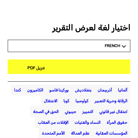
اختيار لغة لعرض التقرير
FRENCH
تنزيل PDF
ألمانيا
أذربيجان
بنغلاديش
بوركينا فاسو
الكاميرون
كندا
الرقابة وحرية التعبير
كولومبيا
كوبا
الاعتقال
اعتقال غير قانوني
التمييز
جيبوتي
الحق في الصحة
حقوق المرأة
النساء والفتيات
الإفلات من العقاب
المؤسسات العقابية
نظم العدالة
الأمم المتحدة