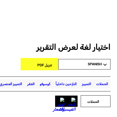
اختيار لغة لعرض التقرير
SPANISH
تنزيل PDF
الحملات
التمييز
النازحين داخلياً
كوسوفو
الفقر
التمييز العنصري
الحملات