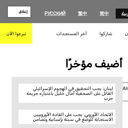
إغلاق
بية
简中
繁中
РУССКИЙ
ن
شاركوا
آخر المستجدات
تبرعوا الآن
بحث
أضيف مؤخرًا
Al
لبنان: يجب التحقيق في الهجوم الإسرائيلي
القاتل على الصحفية آمال خليل باعتباره جريمة
حرب
الاتحاد الأوروبي: يجب على القادة الأوروبيين
الاستجابة للوضع في سبتة بإنسانية وتضامن