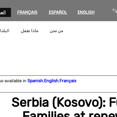
ا؟
ENGLISH
ESPAÑOL
FRANÇAIS
العر
من نحن
ماذا نفعل
البلدا
so available in
Spanish
,
English
,
Français
Serbia (Kosovo): F
Families at rene