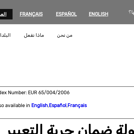
ا؟
ENGLISH
ESPAÑOL
FRANÇAIS
العر
من نحن
ماذا نفعل
البلدا
dex Number: EUR 65/004/2006
so available in
English
,
Español
,
Français
لة ضمان حرية التعبير