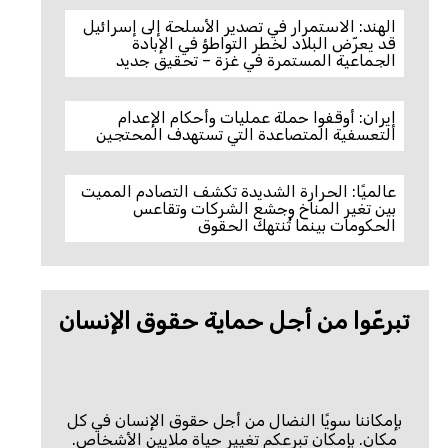
الهند: الاستمرار في تصدير الأسلحة إلى إسرائيل
قد يعرّض البلاد لخطر التواطؤ في الإبادة
الجماعية المستمرة في غزة – تحقيق جديد
إيران: أوقفوا حملة عمليات وأحكام الإعدام
التعسفية المتصاعدة التي تستهدف المحتجين
عالميًا: الحرارة الشديدة تكشف التصادم المميت
بين تغير المناخ وجشع الشركات وتقاعس
الحكومات بينما تُنتهك الحقوق
تبرعّوا من أجل حماية حقوق الإنسان
بإمكاننا سويًا النضال من أجل حقوق الإنسان في كل
مكان. بإمكان تبرعكم تغيير حياة ملايين الأشخاص.