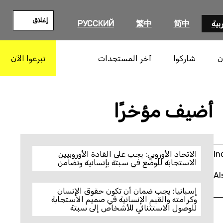
إغلاق
بية
简中
繁中
РУССКИЙ
ن
شاركوا
آخر المستجدات
تبرعوا الآن
بحث
أضيف مؤخرًا
In
الاتحاد الأوروبي: يجب على القادة الأوروبيين
الاستجابة للوضع في سبتة بإنسانية وتضامن
Al
إسبانيا: يجب ضمان أن تكون حقوق الإنسان
وكرامته والقيم الإنسانية في صميم الاستجابة
للوصول الاستثنائي للأشخاص إلى سبتة