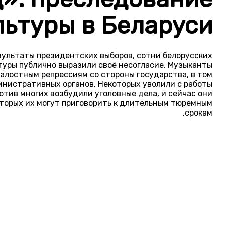
льтуры в Беларуси
зультаты президентских выборов, сотни белорусских
туры публично выразили своё несогласие. Музыканты,
алостным репрессиям со стороны государства, в том
нистративных органов. Некоторых уволили с работы,
отив многих возбудили уголовные дела, и сейчас они
оторых их могут приговорить к длительным тюремным
срокам.