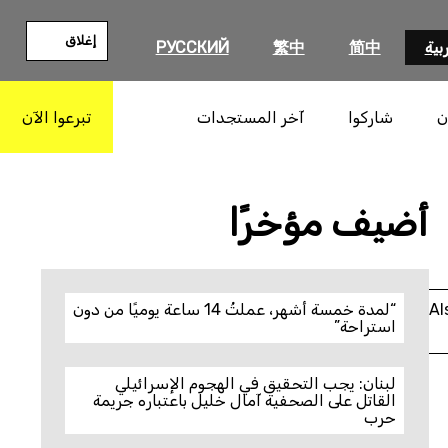
إغلاق
بية
简中
繁中
РУССКИЙ
ن
شاركوا
آخر المستجدات
تبرعوا الآن
بحث
أضيف مؤخرًا
Al
“لمدة خمسة أشهر، عملتُ 14 ساعة يوميًا من دون
استراحة”
لبنان: يجب التحقيق في الهجوم الإسرائيلي
القاتل على الصحفية آمال خليل باعتباره جريمة
حرب