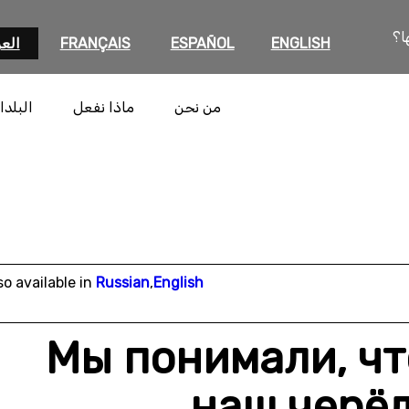
ا؟
ENGLISH
ESPAÑOL
FRANÇAIS
العر
من نحن
ماذا نفعل
البلدا
so available in
Russian
,
English
«Мы понимали, чт
наш черёд