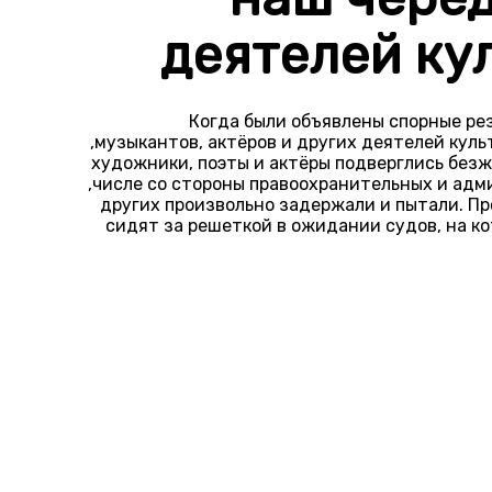
деятелей ку
Когда были объявлены спорные ре
музыкантов, актёров и других деятелей куль
художники, поэты и актёры подверглись безж
числе со стороны правоохранительных и адми
других произвольно задержали и пытали. Пр
сидят за решеткой в ожидании судов, на к