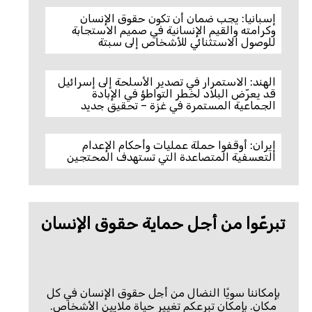
إسبانيا: يجب ضمان أن تكون حقوق الإنسان
وكرامته والقيم الإنسانية في صميم الاستجابة
للوصول الاستثنائي للأشخاص إلى سبتة
الهند: الاستمرار في تصدير الأسلحة إلى إسرائيل
قد يعرّض البلاد لخطر التواطؤ في الإبادة
الجماعية المستمرة في غزة – تحقيق جديد
إيران: أوقفوا حملة عمليات وأحكام الإعدام
التعسفية المتصاعدة التي تستهدف المحتجين
تبرعّوا من أجل حماية حقوق الإنسان
بإمكاننا سويًا النضال من أجل حقوق الإنسان في كل
مكان. بإمكان تبرعكم تغيير حياة ملايين الأشخاص.