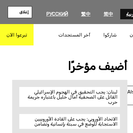
إغلاق
بية
简中
繁中
РУССКИЙ
ن
شاركوا
آخر المستجدات
تبرعوا الآن
بحث
أضيف مؤخرًا
Al
لبنان: يجب التحقيق في الهجوم الإسرائيلي
القاتل على الصحفية آمال خليل باعتباره جريمة
حرب
الاتحاد الأوروبي: يجب على القادة الأوروبيين
الاستجابة للوضع في سبتة بإنسانية وتضامن