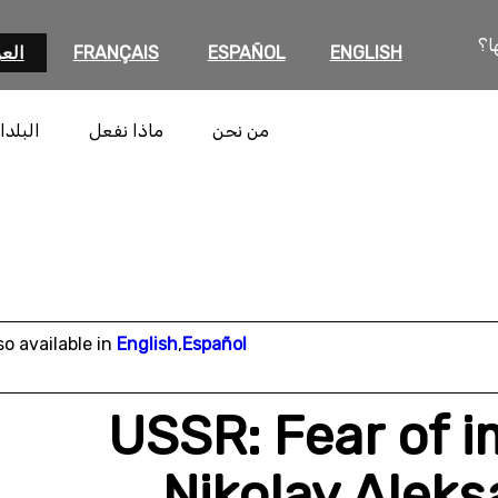
ا؟
ENGLISH
ESPAÑOL
FRANÇAIS
العر
من نحن
ماذا نفعل
البلدا
so available in
English
,
Español
USSR: Fear of 
Nikolay Alek