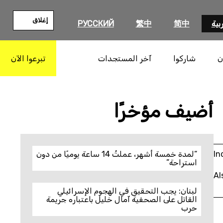
إغلاق
بية
简中
繁中
РУССКИЙ
ن
شاركوا
آخر المستجدات
تبرعوا الآن
بحث
أضيف مؤخرًا
In
“لمدة خمسة أشهر، عملتُ 14 ساعة يوميًا من دون
استراحة”
Al
لبنان: يجب التحقيق في الهجوم الإسرائيلي
القاتل على الصحفية آمال خليل باعتباره جريمة
حرب