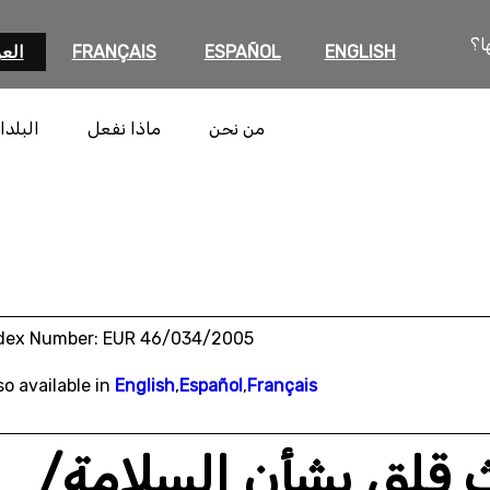
ا؟
ENGLISH
ESPAÑOL
FRANÇAIS
العر
من نحن
ماذا نفعل
البلدا
dex Number: EUR 46/034/2005
so available in
English
,
Español
,
Français
عث قلق بشأن السلامة/