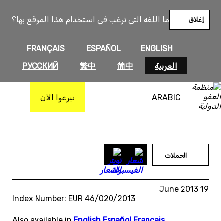
خطى
لى
ما اللغة التي ترغب في استخدام هذا الموقع بها؟
إغلاق
لمحتوى
FRANÇAIS
ESPAÑOL
ENGLISH
العربية
简中
繁中
РУССКИЙ
ARABIC
تبرعوا الآن
الحملات
19 June 2013
Index Number: EUR 46/020/2013
Also available in
English
,
Español
,
Français