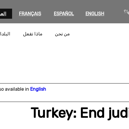
ا؟
ENGLISH
ESPAÑOL
FRANÇAIS
العر
من نحن
ماذا نفعل
البلدا
so available in
English
Turkey: End jud