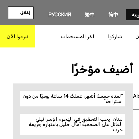
إغلاق
بية
简中
繁中
РУССКИЙ
ن
شاركوا
آخر المستجدات
تبرعوا الآن
بحث
أضيف مؤخرًا
Al
“لمدة خمسة أشهر، عملتُ 14 ساعة يوميًا من دون
استراحة”
لبنان: يجب التحقيق في الهجوم الإسرائيلي
القاتل على الصحفية آمال خليل باعتباره جريمة
حرب