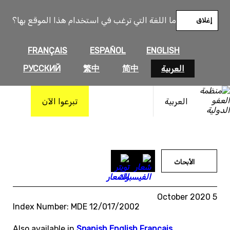
خطى
لى
ما اللغة التي ترغب في استخدام هذا الموقع بها؟
إغلاق
لمحتوى
FRANÇAIS
ESPAÑOL
ENGLISH
العربية
简中
繁中
РУССКИЙ
العربية
تبرعوا الآن
الأبحاث
5 October 2020
Index Number: MDE 12/017/2002
Also available in
Spanish
,
English
,
Français