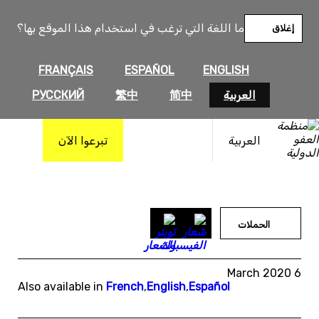
خطى
لى
ما اللغة التي ترغب في استخدام هذا الموقع بها؟
إغلاق
لمحتوى
FRANÇAIS
ESPAÑOL
ENGLISH
العربية
简中
繁中
РУССКИЙ
العربية
تبرعوا الآن
الحملات
6 March 2020
Also available in
French
,
English
,
Español