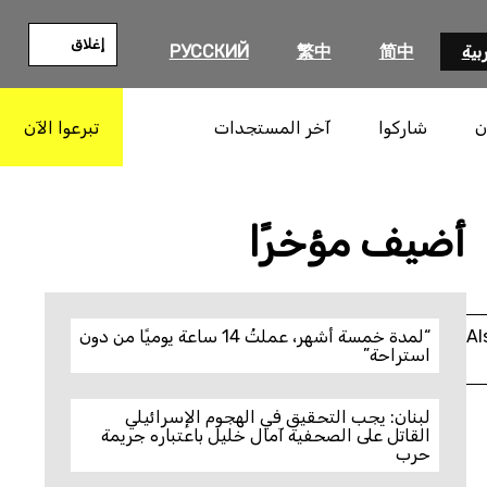
إغلاق
بية
简中
繁中
РУССКИЙ
ن
شاركوا
آخر المستجدات
تبرعوا الآن
بحث
أضيف مؤخرًا
Al
“لمدة خمسة أشهر، عملتُ 14 ساعة يوميًا من دون
استراحة”
لبنان: يجب التحقيق في الهجوم الإسرائيلي
القاتل على الصحفية آمال خليل باعتباره جريمة
حرب