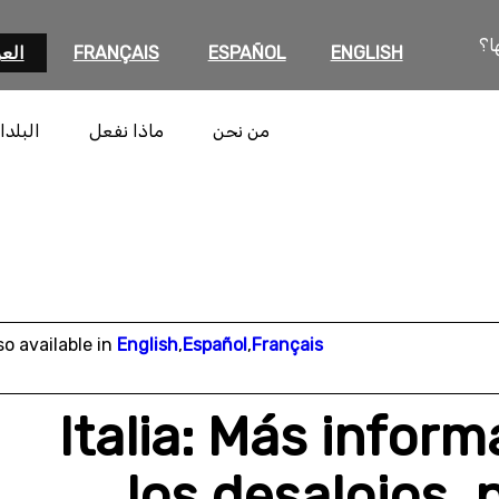
ا؟
ENGLISH
ESPAÑOL
FRANÇAIS
العر
من نحن
ماذا نفعل
البلدا
so available in
English
,
Español
,
Français
Italia: Más infor
los desalojos, 