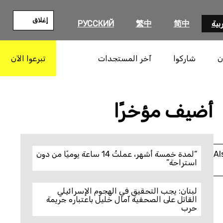
إغلاق
بية
简中
繁中
РУССКИЙ
ن
شاركوا
آخر المستجدات
تبرعوا الآن
بحث
أضيف مؤخرًا
Al
“لمدة خمسة أشهر، عملتُ 14 ساعة يوميًا من دون
استراحة”
لبنان: يجب التحقيق في الهجوم الإسرائيلي
القاتل على الصحفية آمال خليل باعتباره جريمة
حرب