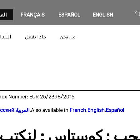
ا؟
ENGLISH
ESPAÑOL
FRANÇAIS
العر
من نحن
ماذا نفعل
البلدا
dex Number: EUR 25/2398/2015
Español
,
English
,
French
Also available in
,
العربية
,
сский
لحب : كوستاس : لِنكتب