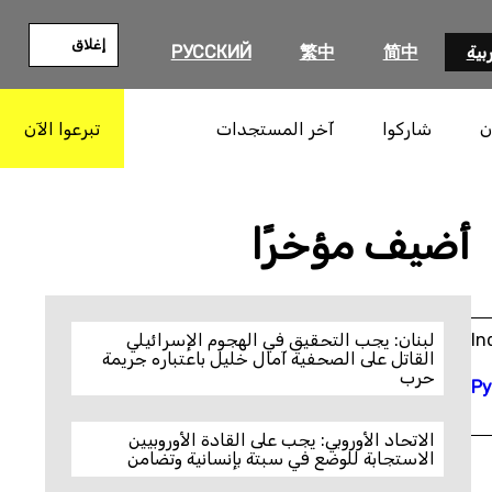
إغلاق
بية
简中
繁中
РУССКИЙ
ن
شاركوا
آخر المستجدات
تبرعوا الآن
بحث
أضيف مؤخرًا
In
لبنان: يجب التحقيق في الهجوم الإسرائيلي
القاتل على الصحفية آمال خليل باعتباره جريمة
حرب
Ру
الاتحاد الأوروبي: يجب على القادة الأوروبيين
الاستجابة للوضع في سبتة بإنسانية وتضامن