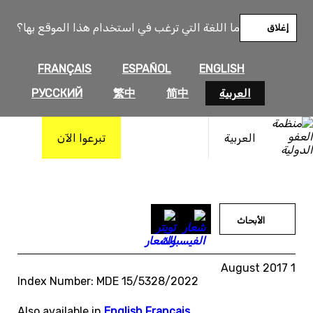
خطى
لى
ما اللغة التي ترغب في استخدام هذا الموقع بها؟
إغلاق
لمحتوى
FRANÇAIS
ESPAÑOL
ENGLISH
العربية
简中
繁中
РУССКИЙ
العربية
تبرعوا الآن
الأبحاث
1 August 2017
Index Number: MDE 15/5328/2022
Also available in
English
,
Français