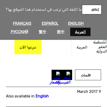
خطى
لى
ما اللغة التي ترغب في استخدام هذا الموقع بها؟
إغلاق
لمحتوى
FRANÇAIS
ESPAÑOL
ENGLISH
العربية
简中
繁中
РУССКИЙ
العربية
تبرعوا الآن
الأبحاث
9 March 2017
Also available in
English