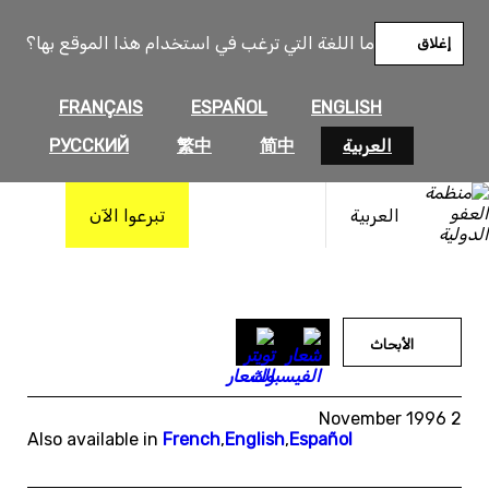
خطى
لى
ما اللغة التي ترغب في استخدام هذا الموقع بها؟
إغلاق
لمحتوى
FRANÇAIS
ESPAÑOL
ENGLISH
العربية
简中
繁中
РУССКИЙ
العربية
تبرعوا الآن
الأبحاث
2 November 1996
Also available in
French
,
English
,
Español