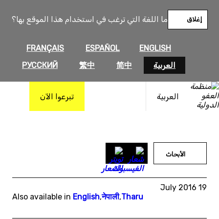
خطى
لى
ما اللغة التي ترغب في استخدام هذا الموقع بها؟
إغلاق
لمحتوى
FRANÇAIS
ESPAÑOL
ENGLISH
العربية
简中
繁中
РУССКИЙ
العربية
تبرعوا الآن
الأبحاث
19 July 2016
Also available in
English
,
नेपाली
,
Tharu