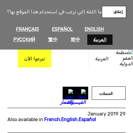
خطى
لى
ما اللغة التي ترغب في استخدام هذا الموقع بها؟
إغلاق
لمحتوى
FRANÇAIS
ESPAÑOL
ENGLISH
العربية
简中
繁中
РУССКИЙ
العربية
تبرعوا الآن
الحملات
29 January 2019
Also available in
French
,
English
,
Español