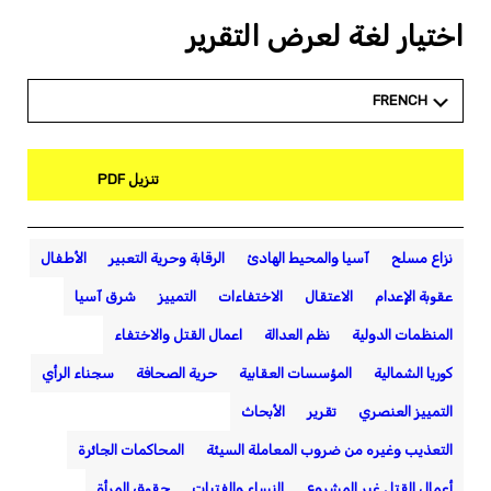
اختيار لغة لعرض التقرير
FRENCH
تنزيل PDF
نزاع مسلح
آسيا والمحيط الهادئ
الرقابة وحرية التعبير
الأطفال
عقوبة الإعدام
الاعتقال
الاختفاءات
التمييز
شرق آسيا
المنظمات الدولية
نظم العدالة
اعمال القتل والاختفاء
كوريا الشمالية
المؤسسات العقابية
حرية الصحافة
سجناء الرأي
التمييز العنصري
تقرير
الأبحاث
التعذيب وغيره من ضروب المعاملة السيئة
المحاكمات الجائرة
أعمال القتل غير المشروع
النساء والفتيات
حقوق المرأة