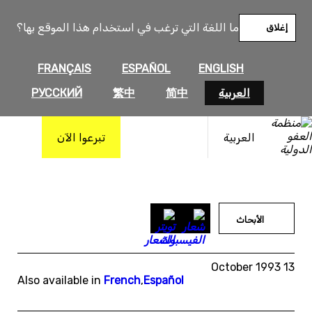
خطى
لى
ما اللغة التي ترغب في استخدام هذا الموقع بها؟
إغلاق
لمحتوى
FRANÇAIS
ESPAÑOL
ENGLISH
العربية
简中
繁中
РУССКИЙ
العربية
تبرعوا الآن
الأبحاث
13 October 1993
Also available in
French
,
Español