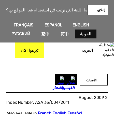
خطى
لى
ما اللغة التي ترغب في استخدام هذا الموقع بها؟
إغلاق
لمحتوى
FRANÇAIS
ESPAÑOL
ENGLISH
العربية
简中
繁中
РУССКИЙ
العربية
تبرعوا الآن
الأبحاث
2 August 2009
Index Number: ASA 33/004/2011
Also available in
French
,
English
,
Español