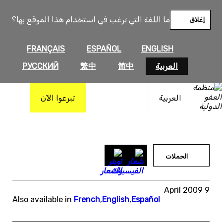
خطى
لى
ما اللغة التي ترغب في استخدام هذا الموقع بها؟
إغلاق
لمحتوى
FRANÇAIS
ESPAÑOL
ENGLISH
العربية
简中
繁中
РУССКИЙ
العربية
تبرعوا الآن
الحملات
9 April 2009
Also available in
French
,
English
,
Español