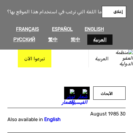
خطى
لى
ما اللغة التي ترغب في استخدام هذا الموقع بها؟
إغلاق
لمحتوى
FRANÇAIS
ESPAÑOL
ENGLISH
العربية
简中
繁中
РУССКИЙ
العربية
تبرعوا الآن
الأبحاث
30 August 1985
Also available in
English