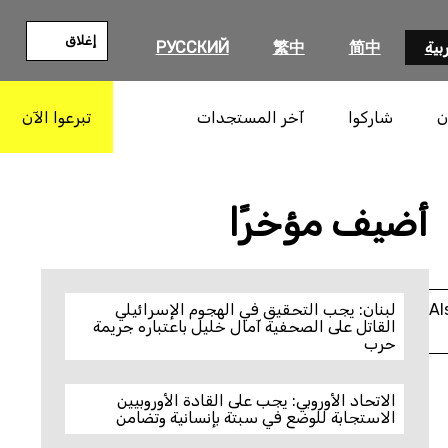
إغلاق
بية
简中
繁中
РУССКИЙ
ن
شاركوا
آخر المستجدات
تبرعوا الآن
بحث
أضيف مؤخرًا
Al
لبنان: يجب التحقيق في الهجوم الإسرائيلي
القاتل على الصحفية آمال خليل باعتباره جريمة
حرب
الاتحاد الأوروبي: يجب على القادة الأوروبيين
الاستجابة للوضع في سبتة بإنسانية وتضامن