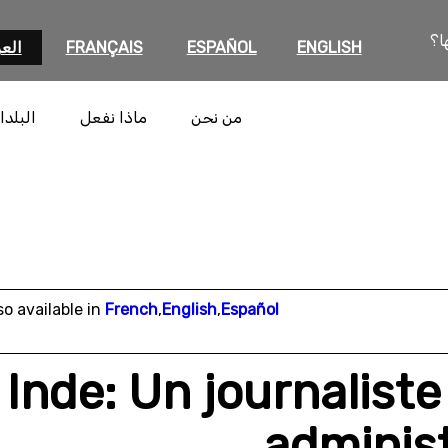
ا؟
ENGLISH
ESPAÑOL
FRANÇAIS
العر
من نحن
ماذا نفعل
البلدا
so available in
French
,
English
,
Español
Inde: Un journalist
administ