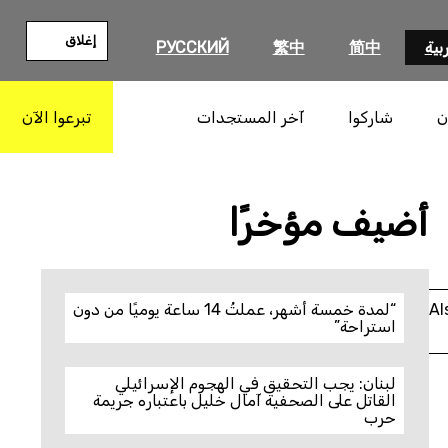
إغلاق
بية
简中
繁中
РУССКИЙ
ن
شاركوا
آخر المستجدات
تبرعوا الآن
بحث
أضيف مؤخرًا
Al
“لمدة خمسة أشهر، عملتُ 14 ساعة يوميًا من دون
استراحة”
لبنان: يجب التحقيق في الهجوم الإسرائيلي
القاتل على الصحفية آمال خليل باعتباره جريمة
حرب