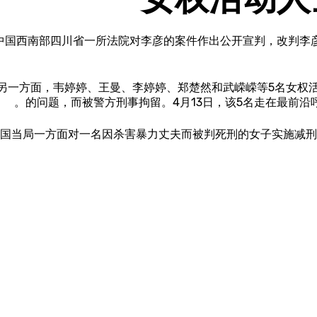
中国西南部四川省一所法院对李彦的案件作出公开宣判，改判李
另一方面，韦婷婷、王曼、李婷婷、郑楚然和武嵘嵘等5名女权
的问题，而被警方刑事拘留。4月13日，该5名走在最前沿
国当局一方面对一名因杀害暴力丈夫而被判死刑的女子实施减刑