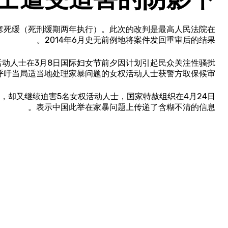
彦死缓（死刑缓期两年执行）。此次的改判是最高人民法院在
2014年6月史无前例地将案件发回重审后的结果。
活动人士在3月8日国际妇女节前夕因计划引起民众关注性骚扰
呼吁当局适当地处理家暴问题的女权活动人士获警方取保候审。
，却又继续迫害5名女权活动人士，国家特赦组织在4月24日
表示中国此举在家暴问题上传递了含糊不清的信息。