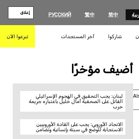
إغلاق
بية
简中
繁中
РУССКИЙ
ن
شاركوا
آخر المستجدات
تبرعوا الآن
بحث
أضيف مؤخرًا
Al
لبنان: يجب التحقيق في الهجوم الإسرائيلي
القاتل على الصحفية آمال خليل باعتباره جريمة
حرب
الاتحاد الأوروبي: يجب على القادة الأوروبيين
الاستجابة للوضع في سبتة بإنسانية وتضامن