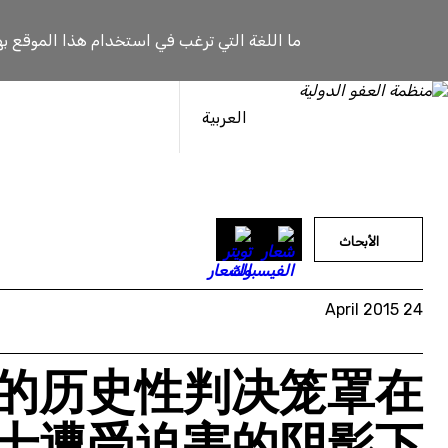
خطى
لى
ما اللغة التي ترغب في استخدام هذا الموقع به
لمحتوى
العربية
الأبحاث
24 April 2015
的历史性判决笼罩在
士遭受迫害的阴影下