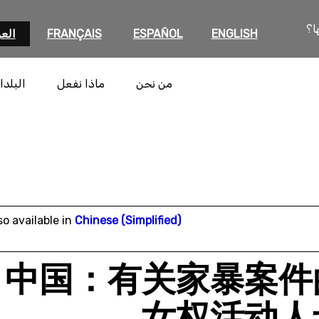
ا؟
ENGLISH
ESPAÑOL
FRANÇAIS
العر
من نحن
ماذا نفعل
البلدا
so available in
Chinese (Simplified)
中国：有关家暴案件
女权活动人