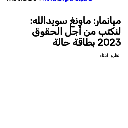
ميانمار: ماونغ سويدالله:
لنكتب من أجل الحقوق
2023 بطاقة حالة
انظروا أدناه