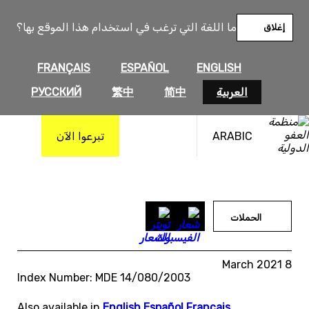
خطى
لى
ما اللغة التي ترغب في استخدام هذا الموقع بها؟
إغلاق
لمحتوى
FRANÇAIS
ESPAÑOL
ENGLISH
العربية
简中
繁中
РУССКИЙ
ARABIC
تبرعوا الآن
الحملات
8 March 2021
Index Number: MDE 14/080/2003
Also available in
English
,
Español
,
Français