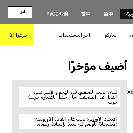
إغلاق
بية
简中
繁中
РУССКИЙ
ن
شاركوا
آخر المستجدات
تبرعوا الآن
بحث
أضيف مؤخرًا
Al
لبنان: يجب التحقيق في الهجوم الإسرائيلي
القاتل على الصحفية آمال خليل باعتباره جريمة
حرب
الاتحاد الأوروبي: يجب على القادة الأوروبيين
الاستجابة للوضع في سبتة بإنسانية وتضامن