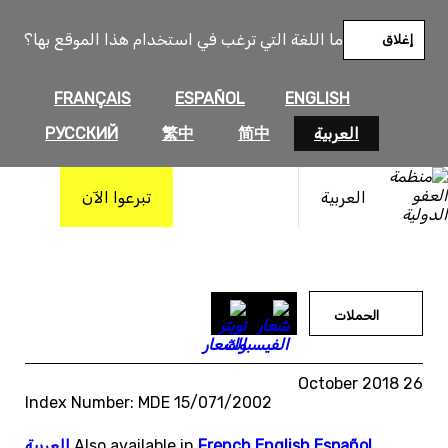
خطى
لى
ما اللغة التي ترغب في استخدام هذا الموقع بها؟
إغلاق
لمحتوى
FRANÇAIS
ESPAÑOL
ENGLISH
العربية
简中
繁中
РУССКИЙ
العربية
تبرعوا الآن
الحملات
26 October 2018
Index Number: MDE 15/071/2002
Español
,
English
,
French
Also available in
,
العربية