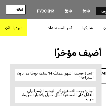
إغلاق
بية
简中
繁中
РУССКИЙ
ن
شاركوا
آخر المستجدات
تبرعوا الآن
بحث
أضيف مؤخرًا
Al
“لمدة خمسة أشهر، عملتُ 14 ساعة يوميًا من دون
استراحة”
لبنان: يجب التحقيق في الهجوم الإسرائيلي
القاتل على الصحفية آمال خليل باعتباره جريمة
حرب