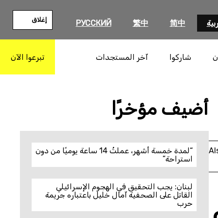
إغلاق
بية
简中
繁中
РУССКИЙ
ن
شاركوا
آخر المستجدات
تبرعوا الآن
بحث
أضيف مؤخرًا
Al
“لمدة خمسة أشهر، عملتُ 14 ساعة يوميًا من دون
استراحة”
لبنان: يجب التحقيق في الهجوم الإسرائيلي
القاتل على الصحفية آمال خليل باعتباره جريمة
حرب