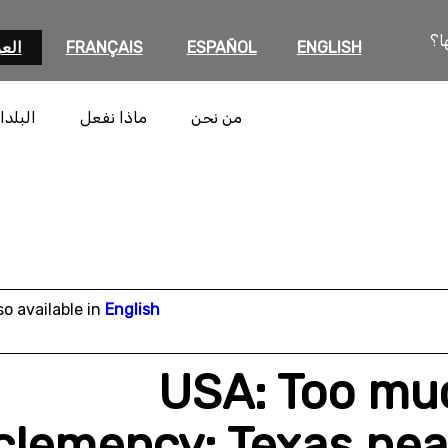
ا؟
ENGLISH
ESPAÑOL
FRANÇAIS
العر
من نحن
ماذا نفعل
البلدا
so available in
English
USA: Too much
clemency: Texas nea