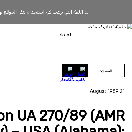
خطى
لى
ما اللغة التي ترغب في استخدام هذا الموقع به
لمحتوى
العربية
الحملات
21 August 1989
 on UA 270/89 (AMR
y) – USA (Alabama):