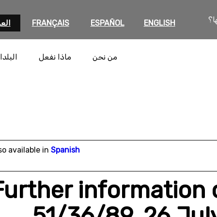
ا؟
ENGLISH
ESPAÑOL
FRANÇAIS
العر
من نحن
ماذا نفعل
البلدا
so available in
Spanish
Further information
51/36/89, 26 Jul