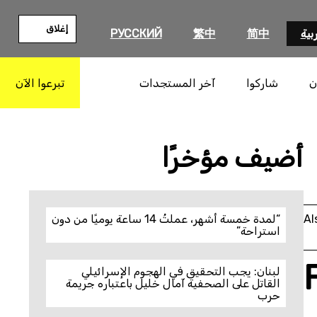
إغلاق
بية
简中
繁中
РУССКИЙ
ن
شاركوا
آخر المستجدات
تبرعوا الآن
بحث
أضيف مؤخرًا
Al
“لمدة خمسة أشهر، عملتُ 14 ساعة يوميًا من دون
استراحة”
لبنان: يجب التحقيق في الهجوم الإسرائيلي
القاتل على الصحفية آمال خليل باعتباره جريمة
حرب