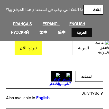
خطى
لى
ما اللغة التي ترغب في استخدام هذا الموقع بها؟
إغلاق
لمحتوى
FRANÇAIS
ESPAÑOL
ENGLISH
العربية
简中
繁中
РУССКИЙ
العربية
تبرعوا الآن
الحملات
9 July 1986
Also available in
English