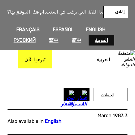
خطى
لى
ما اللغة التي ترغب في استخدام هذا الموقع بها؟
إغلاق
لمحتوى
FRANÇAIS
ESPAÑOL
ENGLISH
العربية
简中
繁中
РУССКИЙ
العربية
تبرعوا الآن
الحملات
3 March 1983
Also available in
English