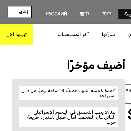
إغلاق
بية
简中
繁中
РУССКИЙ
ن
شاركوا
آخر المستجدات
تبرعوا الآن
بحث
أضيف مؤخرًا
Al
“لمدة خمسة أشهر، عملتُ 14 ساعة يوميًا من دون
استراحة”
لبنان: يجب التحقيق في الهجوم الإسرائيلي
القاتل على الصحفية آمال خليل باعتباره جريمة
حرب