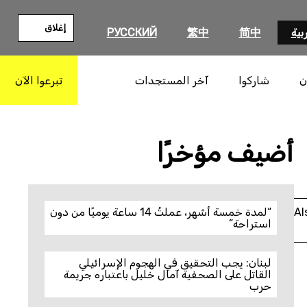
إغلاق
بية
简中
繁中
РУССКИЙ
ن
شاركوا
آخر المستجدات
تبرعوا الآن
بحث
أضيف مؤخرًا
Al
“لمدة خمسة أشهر، عملتُ 14 ساعة يوميًا من دون
استراحة”
لبنان: يجب التحقيق في الهجوم الإسرائيلي
القاتل على الصحفية آمال خليل باعتباره جريمة
حرب