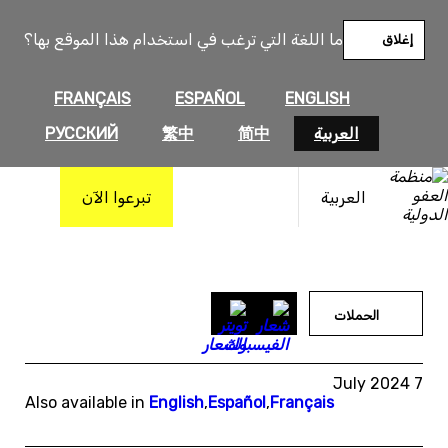
خطى
لى
ما اللغة التي ترغب في استخدام هذا الموقع بها؟
إغلاق
لمحتوى
FRANÇAIS
ESPAÑOL
ENGLISH
العربية
简中
繁中
РУССКИЙ
العربية
تبرعوا الآن
الحملات
7 July 2024
Also available in
English
,
Español
,
Français